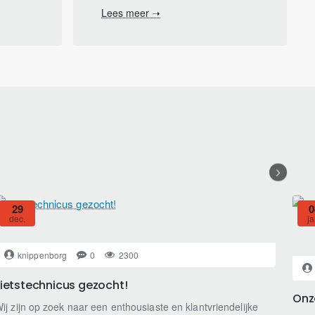
Lees meer ➝
29
0
dec.
ja
knippenborg
0
2300
Fietstechnicus gezocht!
Onz
ij zijn op zoek naar een enthousiaste en klantvriendelijke