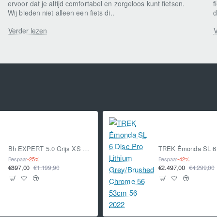
ervoor dat je altijd comfortabel en zorgeloos kunt fietsen.
f
Wij bieden niet alleen een fiets di..
d
Verder lezen
V
Bh EXPERT 5.0 Grijs XS 2021
Bespaar
-25%
Bespaar
-42%
€897,00
€2.497,00
€1.199,90
€4.299,00