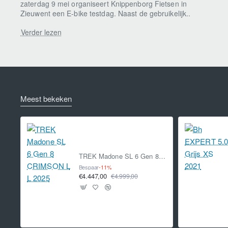
zaterdag 9 mei organiseert Knippenborg Fietsen in
Zieuwent een E-bike testdag. Naast de gebruikelijk..
Verder lezen
Meest bekeken
TREK Madone SL 6 Gen 8 CRIMSON L L 2025
Bespaar
-11%
€4.447,00
€4.999,00