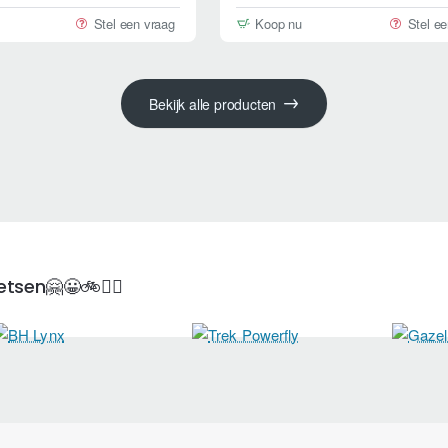
Stel een vraag
Koop nu
Stel e
Bekijk alle producten
tsen🤗😀🚲🚴‍♀️