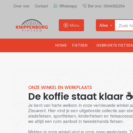
Knippenborg
Over ons
Contact
Whatsapp
Bel ons: 0544352254
Fietsen
Menu
Alles
Zoek
hier...
HOME
FIETSEN
GEBRUIKTE FIETSE
ONZE WINKEL EN WERKPLAATS
De koffie staat klaar 
Je bent van harte welkom in onze vernieuwde winkel a
Zieuwent. Hier vind je een uitgebreide collectie aan ele
stadsfietsen, sportfietsen, kinderfietsen en fietsacces
we altijd een ruim aanbod in tweedehands fietsen.
Midden in onze winkel vind je onze open werkplaats. Z