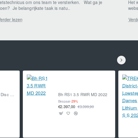
ietstechnicus om ons team te versterken. Wat ga je
Het 
oen? Je belangrijkste taak is natu..
webs
erder lezen
Verd
TREK Émonda SL 6 Disc Pro Lithium Grey/Brushed Chrome 56 53cm 56 2022
Bh RS1 3.5 RWR MD 2022
Bespaar
-29%
€2.397,00
€3.399,90