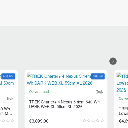
NIEUW
NIEUW
Op voorraad
Trek
Trek
Op vo
TREK Charter+ 4 Nexus 5 riem 540 Wh
DARK WEB XL 59cm XL 2026
40 Wh
TREK
cm M
Lows
2026
€3.899,00
€4.6