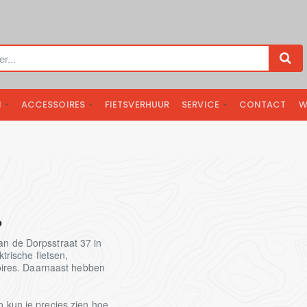
N
ACCESSOIRES
FIETSVERHUUR
SERVICE
CONTACT
W
☕
an de Dorpsstraat 37 in
ktrische fietsen,
soires. Daarnaast hebben
o kun je precies zien hoe