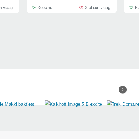
en vraag
Koop nu
Stel een vraag
K