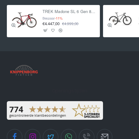
TREK Madone SL 6 Gen 8 CRIMSON L L 2025
Bespaar
-11%
€4.447,00
€4.999,00
Openingstijden