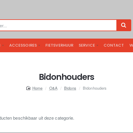
N
ACCESSOIRES
FIETSVERHUUR
SERVICE
CONTACT
W
Bidonhouders
home
O&A
Bidons
Bidonhouders
ducten beschikbaar uit deze categorie.