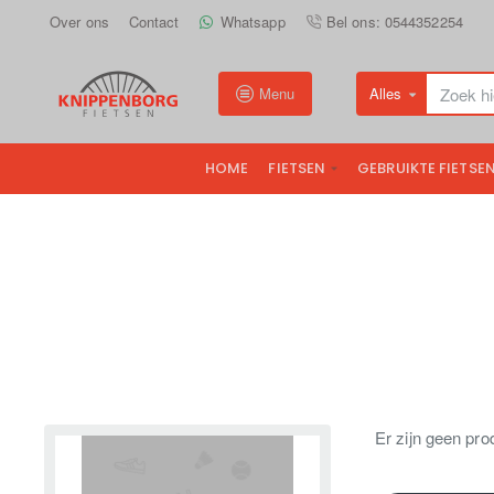
Over ons
Contact
Whatsapp
Bel ons: 0544352254
Menu
Alles
Zoek
hier...
HOME
FIETSEN
GEBRUIKTE FIETSE
Er zijn geen pro