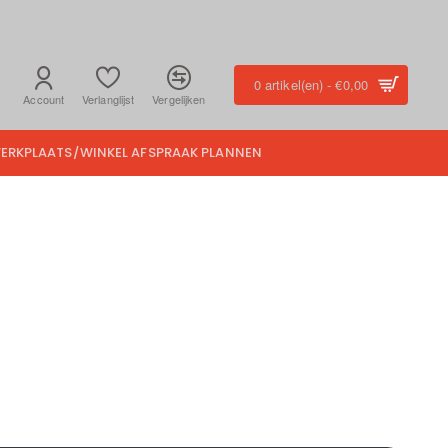
0 artikel(en) - €0,00
Account
Verlanglijst
Vergelijken
ERKPLAATS/WINKEL AFSPRAAK PLANNEN