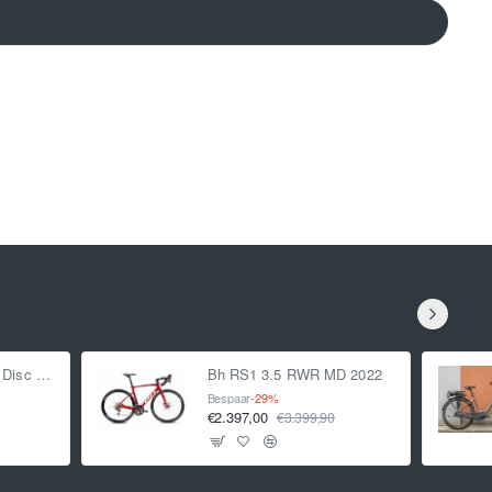
TREK Émonda SL 6 Disc Pro Lithium Grey/Brushed Chrome 56 53cm 56 2022
Bh RS1 3.5 RWR MD 2022
Bespaar
-29%
€2.397,00
€3.399,90