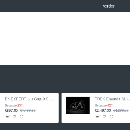
Verder
Bh EXPERT 5.0 Grijs XS 2021
Bespaar
-25%
Bespaar
-42%
€897,00
€2.497,00
€1.199,90
€4.299,00