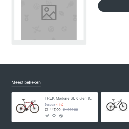
Meest bekeken
TREK Madone SL 6 Gen 8 CRIMSON L L 2025
Bespaar
-11%
€4.447,00
€4.999,00