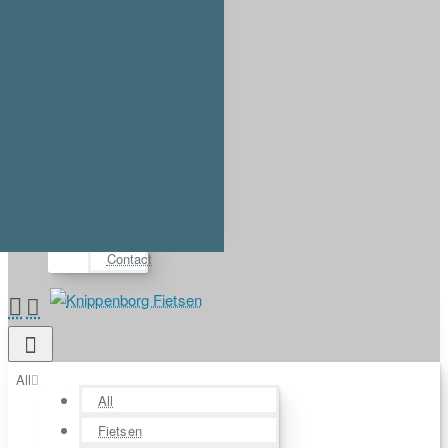
Account
Login
Register
⋯
FAQ
Demos
About us
Contact
All
All
Fietsen