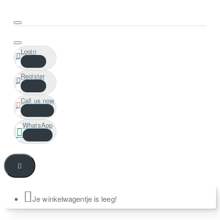
Login
Register
Call us now
WhatsApp
Je winkelwagentje is leeg!