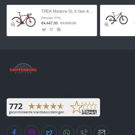
TREK Madone SL 6 Gen 8 CRIMSON L L 2025
Bespaar
-11%
€4.447,00
€4.999,00
Openingstijden