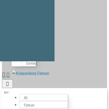
Account
Login
Register
⋯
FAQ
Demos
About us
Contact
All
All
Fietsen