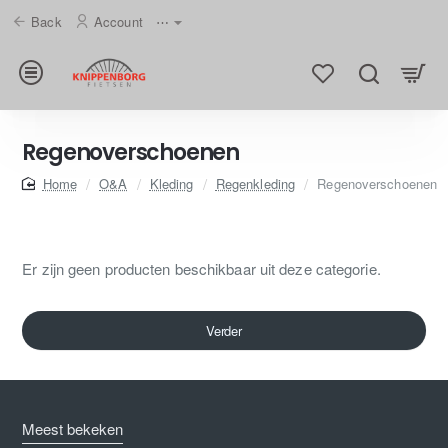
Back
Account
⋯
Regenoverschoenen
home
O&A
Kleding
Regenkleding
Regenoverschoenen
Er zijn geen producten beschikbaar uit deze categorie.
Verder
Meest bekeken