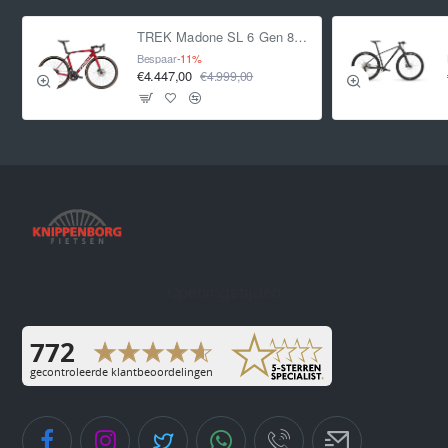
TREK Madone SL 6 Gen 8 CRIMSON L L 2025
Bespaar
-11%
€4.447,00
€4.999,00
Openingstijden