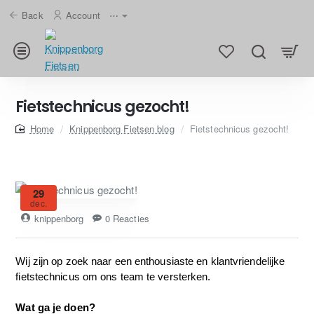
Back
Account
⋯
Fietstechnicus gezocht!
home
Knippenborg Fietsen blog
Fietstechnicus gezocht!
29
dec.
knippenborg
0 Reacties
Wij zijn op zoek naar een enthousiaste en klantvriendelijke
fiets
technicus
om ons team te versterken.
Wat ga je doen?