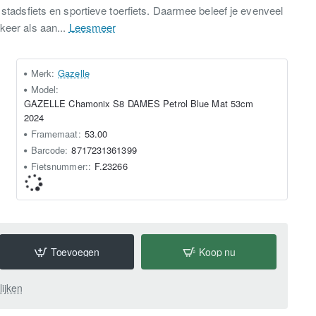
 stadsfiets en sportieve toerfiets. Daarmee beleef je evenveel
keer als aan...
Leesmeer
Merk:
Gazelle
Model:
GAZELLE Chamonix S8 DAMES Petrol Blue Mat 53cm
2024
Framemaat:
53.00
Barcode:
8717231361399
Fietsnummer::
F.23266
Toevoegen
Koop nu
lijken