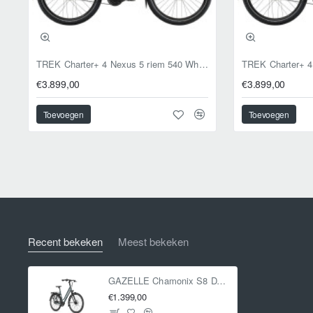
TREK Charter+ 4 Nexus 5 riem 540 Wh Lowstep DARKWEB XL 59cm XL 2026
€3.899,00
€3.899,00
Toevoegen
Toevoegen
Recent bekeken
Meest bekeken
GAZELLE Chamonix S8 DAMES Petrol Blue Mat 53cm 2024
€1.399,00