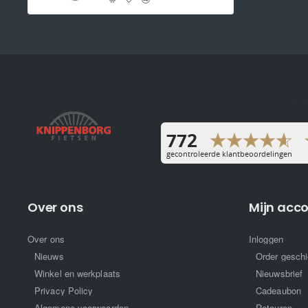
Ope
Over ons
Mijn acc
Over ons
Inloggen
Nieuws
Order geschi
Winkel en werkplaats
Nieuwsbrief
Privacy Policy
Cadeaubon
Algemene voorwaarden
Retouren