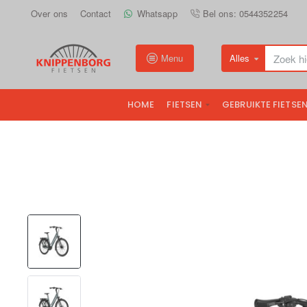
Over ons
Contact
Whatsapp
Bel ons: 0544352254
Menu
Alles
Zoek
hier...
HOME
FIETSEN
GEBRUIKTE FIETSE