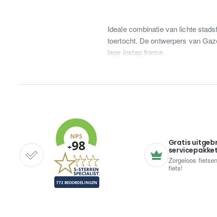
Ideale combinatie van lichte stads
toertocht. De ontwerpers van Gaze
lage instap frame.
Gratis uitgeb
servicepakke
Zorgeloos fietse
fiets!