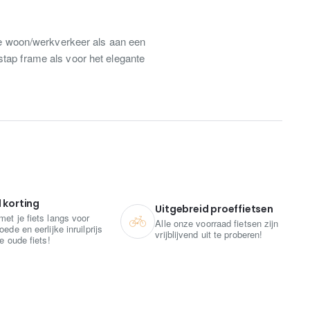
 je woon/werkverkeer als aan een
stap frame als voor het elegante
l korting
Uitgebreid proeffietsen
et je fiets langs voor
Alle onze voorraad fietsen zijn
ede en eerlijke inruilprijs
vrijblijvend uit te proberen!
je oude fiets!