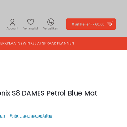
0 artikel(en) - €0,00
Account
Verlanglijst
Vergelijken
ERKPLAATS/WINKEL AFSPRAAK PLANNEN
ix S8 DAMES Petrol Blue Mat
gen
-
Schrijf een beoordeling