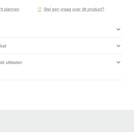
rit plannen
Stel een vraag over dit product?
kket
eid uittesten