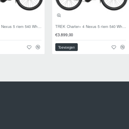
TREK Charter+ 4 Nexus 5 riem 540 Wh Lowstep DARKWEB L 53cm L 2026
TREK Charter+ 4 Nexus 5 riem 540 Wh Lowstep COVELLITE BLUE M 50cm M 2026
€3.899,00
Toevoegen