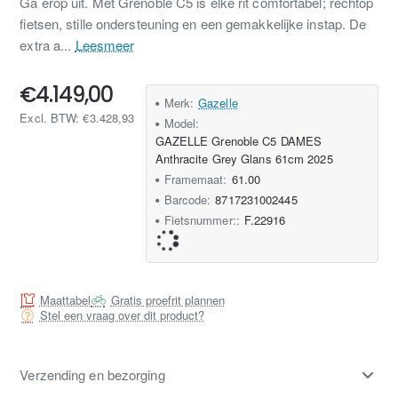
Ga erop uit. Met Grenoble C5 is elke rit comfortabel; rechtop
fietsen, stille ondersteuning en een gemakkelijke instap. De
extra a...
Leesmeer
€4.149,00
Merk:
Gazelle
Excl. BTW: €3.428,93
Model:
GAZELLE Grenoble C5 DAMES
Anthracite Grey Glans 61cm 2025
Framemaat:
61.00
Barcode:
8717231002445
Fietsnummer::
F.22916
Maattabel
Gratis proefrit plannen
Stel een vraag over dit product?
Verzending en bezorging