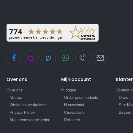
Openingstijden
Over ons
Mijn account
Klante
Over ons
Inloggen
Contact 
Nieuws
Order geschiedenis
Onze m
Winkel en werkplaats
Nieuwsbrief
Site Ma
Privacy Policy
Cadeaubon
Bezorg 
Algemene voorwaarden
Retouren