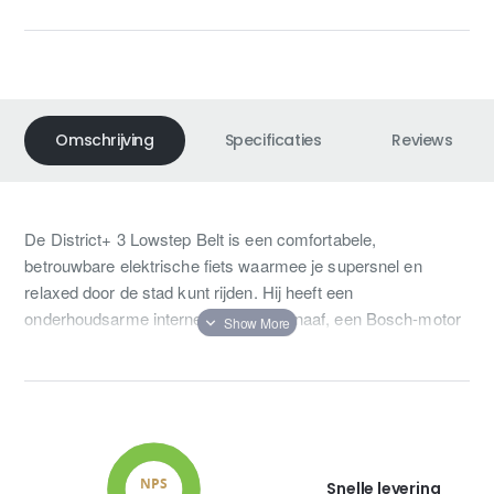
Omschrijving
Specificaties
Reviews
De District+ 3 Lowstep Belt is een comfortabele,
betrouwbare elektrische fiets waarmee je supersnel en
relaxed door de stad kunt rijden. Hij heeft een
onderhoudsarme interne versnellingsnaaf, een Bosch-motor
en controller en een frame waarbij de accu in de onderbuis is
geïntegreerd. Daarnaast heb je keuze uit diverse accu’s van
400 tot 800 Wh. Daarnaast is hij uitgerust met comfortabele
vering en nuttige accessoires zoals spatborden,
geïntegreerde verlichting, bagagedrager én een
onderhoudsarme riemaandrijving. Je zoekt een betrouwbare,
Snelle levering