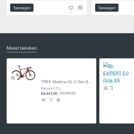
met middenmotor. Het biedt alle voordelen van een
riemaandrijving, zoals schoner, stiller en handiger gebruik,
Toevoegen
Toevoegen
plus twee tot drie keer zo lange levensduur als een
traditionele kettingaandrijving. Upgrade je pedalen om meer
van je fiets te genieten De pedalen vormen twee van de vijf
contactpunten waar je je fiets aanraakt. Hoewel er op deze
fiets al een paar zit, levert een upgrade je meer controle en
Meest bekeken
grip op waardoor je prettiger rijdt. Bekijk de pedalen-gids en
vind de beste pedalen voor jouw rijstijl. We raden platte
pedalen aan voor simpele veelzijdigheid.
TREK Madone SL 6 Gen 8 CRIMSON L L 2025
Bespaar
-11%
€4.447,00
€4.999,00