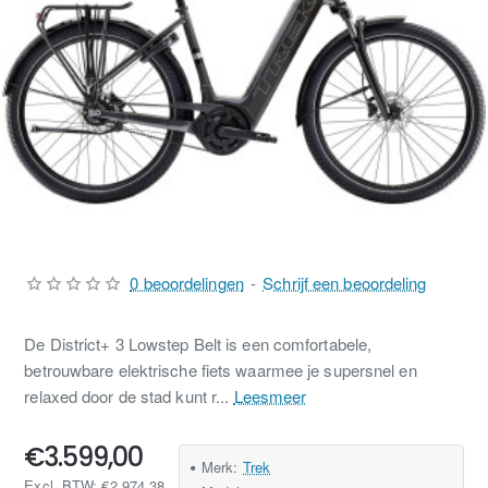
0 beoordelingen
-
Schrijf een beoordeling
De District+ 3 Lowstep Belt is een comfortabele,
betrouwbare elektrische fiets waarmee je supersnel en
relaxed door de stad kunt r...
Leesmeer
€3.599,00
Merk:
Trek
Excl. BTW: €2.974,38