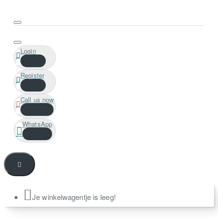
Login
Register
Call us now
WhatsApp
Je winkelwagentje is leeg!