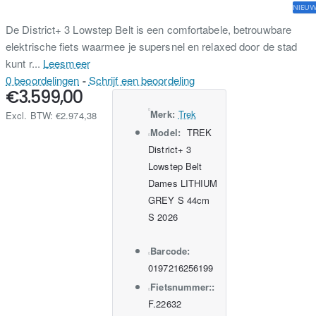
NIEU
De District+ 3 Lowstep Belt is een comfortabele, betrouwbare
elektrische fiets waarmee je supersnel en relaxed door de stad
kunt r...
Leesmeer
0 beoordelingen
-
Schrijf een beoordeling
€3.599,00
Merk:
Trek
Excl. BTW: €2.974,38
Model:
TREK
District+ 3
Lowstep Belt
Dames LITHIUM
GREY S 44cm
S 2026
Barcode:
0197216256199
Fietsnummer::
F.22632