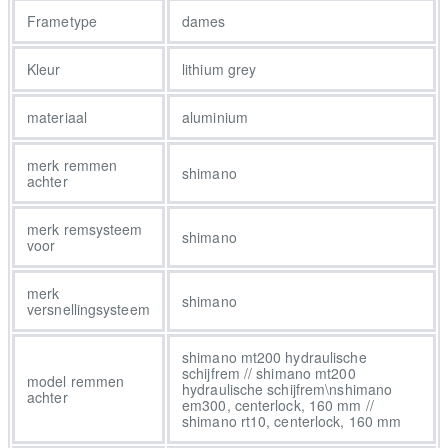
accu’s om de capaciteit af te stemmen op je gebruiksdoel en alle
Frametype
dames
accessoires die je als fietser nodig hebt tijdens dagelijkse ritten.
Een gehydrovormd aluminium frame met low-step geometrie,
Kleur
lithium grey
interne kabelgeleiding en volledig geïntegreerde 400, 545, 725 of
800 Wh accu naar keuze. Een Bosch Active Line Plus motor
materiaal
aluminium
(250 W, 50 Nm) die ondersteunt tot 25 km/u en een Purion
display met connectiviteit om je activiteiten te volgen en meer.
merk remmen
shimano
Een Gates CDC riemaandrijving, geveerde voorvork en geveerde
achter
zadelpen, hydraulische schijfremmen, geïntegreerde verlichting,
MIK-drager, brede 50c banden met lekbescherming en
merk remsysteem
shimano
voor
reflecterende zijwanden, spatborden en meegeleverd beugelslot.
De District+ 3 Lowstep Belt is een betrouwbare,
merk
onderhoudsvriendelijke elektrische stadsfiets met een fraaie,
shimano
versnellingsysteem
volledig geïntegreerde accu, slimme details die het fietsleven
gemakkelijker maken en een topklasse Bosch-motor en
shimano mt200 hydraulische
controller. - Door de krachtiger motor kun je sneller accelereren
schijfrem // shimano mt200
model remmen
hydraulische schijfrem\nshimano
als dat van pas komt: bij het stoplicht en bij korte stops
achter
em300, centerlock, 160 mm //
tussendoor - De Bosch PowerPack-accu is netjes in het frame
shimano rt10, centerlock, 160 mm
verborgen en verkrijgbaar in drie verschillende capaciteiten zodat