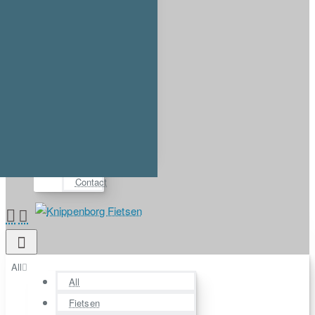
Account
Login
Register
⋯
FAQ
Demos
About us
Contact
All
All
Fietsen