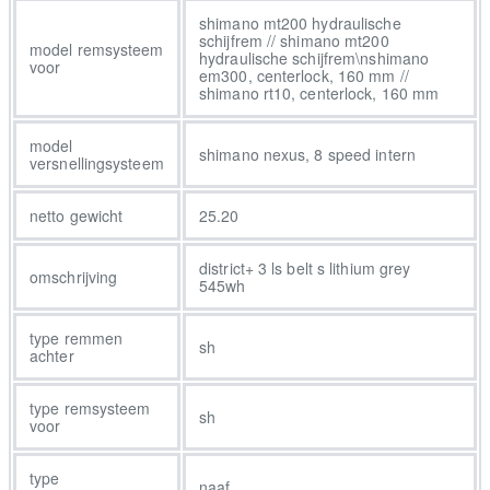
je het accuvermogen kunt afstemmen op je gebruiksdoel en
shimano mt200 hydraulische
schijfrem // shimano mt200
budget - De geveerde voorvork en geveerde zadelpen
model remsysteem
hydraulische schijfrem\nshimano
voor
absorberen vermoeiende oneffenheden in het wegdek - De Gates
em300, centerlock, 160 mm //
shimano rt10, centerlock, 160 mm
CDC riemaandrijving is uiterst soepel, heeft een lange levensduur
en is nagenoeg onderhoudsvrij. - Het Intuvia-display is centraal
model
op het stuur gemonteerd voor eenvoudige toegang tot alle
shimano nexus, 8 speed intern
versnellingsysteem
ritinformatie en bedieningsknoppen Upgrade je pedalen om meer
van je fiets te genieten De pedalen vormen twee van de vijf
netto gewicht
25.20
contactpunten waar je je fiets aanraakt. Hoewel er op deze fiets
al een paar zit, levert een upgrade je meer controle en grip op
district+ 3 ls belt s lithium grey
omschrijving
waardoor je prettiger rijdt. Bekijk de pedalen-gids en vind de
545wh
beste pedalen voor jouw rijstijl. We raden platte pedalen aan voor
simpele veelzijdigheid.<br><br>
type remmen
sh
achter
type remsysteem
sh
voor
type
naaf