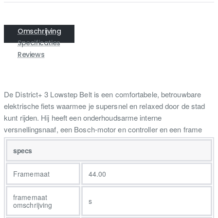
Omschrijving
Specificaties
Reviews
De District+ 3 Lowstep Belt is een comfortabele, betrouwbare
elektrische fiets waarmee je supersnel en relaxed door de stad
kunt rijden. Hij heeft een onderhoudsarme interne
versnellingsnaaf, een Bosch-motor en controller en een frame
waarbij de accu in de onderbuis is geïntegreerd. Daarnaast heb je
specs
keuze uit diverse accu’s van 400 tot 800 Wh. Daarnaast is hij
uitgerust met comfortabele vering en nuttige accessoires zoals
Framemaat
44.00
spatborden, geïntegreerde verlichting, bagagedrager én een
onderhoudsarme riemaandrijving. Je zoekt een betrouwbare,
framemaat
onderhoudsvriendelijke e-bike voor alledaags gebruik, met een
s
omschrijving
geavanceerde Bosch Active Line Plus motor, keuze uit meerdere