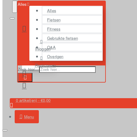
Alles
Alles
Fietsen
Fitness
Gebruikte fietsen
O&A
Inloggen
Overigen
Registreren
Zoek hier...
0 artikel(en) - €0,00
Menu