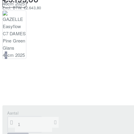
Excl. BTW: €2.643,80
Aantal