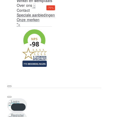
Winkel en werkplaats
Over ons
-70%
Contact
Speciale aanbiedingen
Onze merken
">
Login
Register