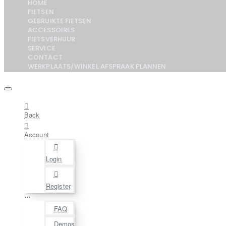
HOME
FIETSEN
GEBRUIKTE FIETSEN
ACCESSOIRES
FIETSVERHUUR
SERVICE
CONTACT
WERKPLAATS/WINKEL AFSPRAAK PLANNEN
Back
Account
Login
Register
⋯
FAQ
Demos