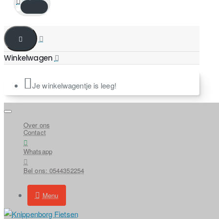
Je winkelwagentje is leeg!
Over ons
Contact
Whatsapp
Bel ons: 0544352254
Menu