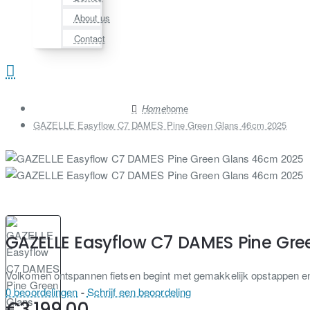
About us
Contact
home
GAZELLE Easyflow C7 DAMES Pine Green Glans 46cm 2025
GAZELLE Easyflow C7 DAMES Pine Gr
Volkomen ontspannen fietsen begint met gemakkelijk opstappen en
0 beoordelingen
-
Schrijf een beoordeling
€3.199,00