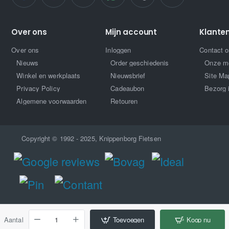
Over ons
Mijn account
Klante
Over ons
Inloggen
Contact 
Nieuws
Order geschiedenis
Onze m
Winkel en werkplaats
Nieuwsbrief
Site Ma
Privacy Policy
Cadeaubon
Bezorg 
Algemene voorwaarden
Retouren
Copyright © 1992 - 2025, Knippenborg Fietsen
Aantal
Toevoegen
Koop nu