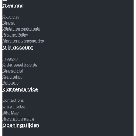
Over ons
Over ons
Nieuws
Winkel en werkplaats
Privacy Policy
Algemene voorwaarden
Mijn account
Inloggen
Order geschiedenis
Nieuwsbrief
Cadeaubon
Retouren
Klantenservice
Contact ons
Onze merken
Site Map
Bezorg informatie
Openingstijden