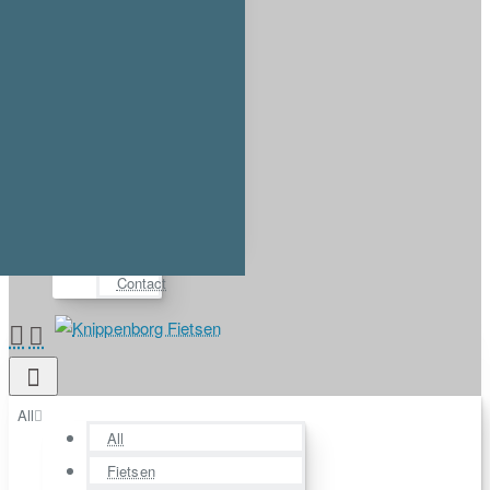
Account
Login
Register
⋯
FAQ
Demos
About us
Contact
All
All
Fietsen