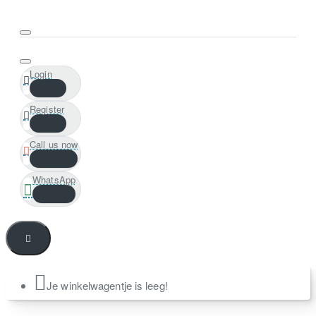
Login
Register
Call us now
WhatsApp
Je winkelwagentje is leeg!