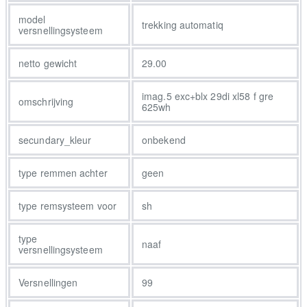
model
trekking automatiq
versnellingsysteem
netto gewicht
29.00
imag.5 exc+blx 29di xl58 f gre
omschrijving
625wh
secundary_kleur
onbekend
type remmen achter
geen
type remsysteem voor
sh
type
naaf
versnellingsysteem
Versnellingen
99