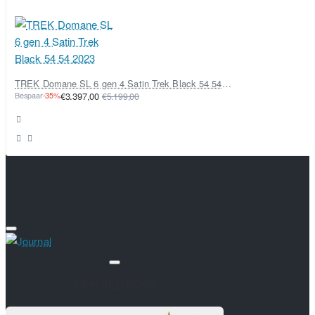
TREK Domane SL 6 gen 4 Satin Trek Black 54 54 2023
Bespaar
-35%
€3.397,00
€5.199,00
Openingstijden