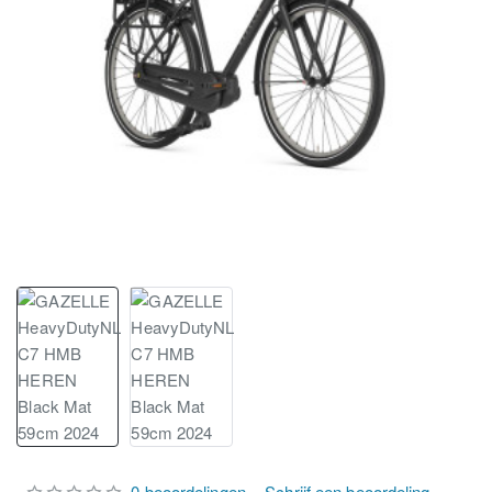
0 beoordelingen
-
Schrijf een beoordeling