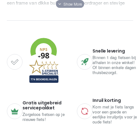
een frame van dikke buizen, brede voordrager en stevige
achterdrager. Daarmee heeft hij de looks van een robuuste
transporter. Mede dankzij de keuze voor aluminium trapt hij
licht als een gewone stadsfiets.
Snelle levering
Binnen 1 dag fietsen bij
afhalen in onze winkel!
Of binnen enkele dagen
thuisbezorgd.
Inruil korting
Gratis uitgebreid
Kom met je fiets langs
servicepakket
voor een goede en
Zorgeloos fietsen op je
eerlijke inruilprijs voor je
nieuwe fiets!
oude fiets!