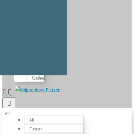
Account
Login
Register
⋯
FAQ
Demos
About us
Contact
All
All
Fietsen