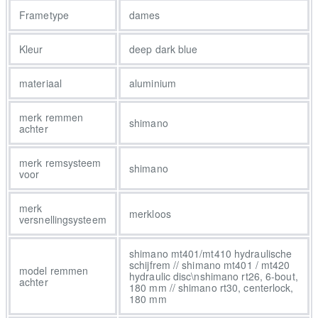
spreekt je aan om zijn eenvoud en extra lange levensduur. Je
Frametype
dames
vindt connectiviteit belangrijk en je vindt het ook prettig dat het
Bosch smart systeem al je ritgegevens toont. Je stelt prijs op
Kleur
deep dark blue
eenvoud en bent heel blij met het lowstep-frame waarmee je
makkelijk kunt op- en afstappen. Het fijne van Een gehydrovormd
materiaal
aluminium
aluminium frame met een geïntegreerde accu en een geveerde
voorvork voor hobbelige wegen. Een Gates CDX riemaandrijving
merk remmen
shimano
met Enviolo Trekking Automatic versnellingsnaaf die automatisch
achter
schakelt en het Bosch Performance Line Cruise smart systeem
(250 Wh, 75 Nm) ondersteunt je tot 25 km/u. Een Kiox 500
merk remsysteem
shimano
voor
display is via Bluetooth te verbinden met je smartphone en Bosch
BCM antidiefstal-voorziening voor extra bescherming. Remmen
merk
met vier remzuigers 4-piston brakes leveren betrouwbare
merkloos
versnellingsysteem
remkracht en de dragers en verlichting maken je rit naar je werk
makkelijker. Als je door de stad wilt zoeven met comfort en
shimano mt401/mt410 hydraulische
robuuste ondersteuning, dan zit je goed met de District+ 5. De
schijfrem // shimano mt401 / mt420
model remmen
hydraulic disc\nshimano rt26, 6-bout,
slijtvaste riemaandrijving vergt weinig onderhoud en de krachtige
achter
180 mm // shimano rt30, centerlock,
Bosch Performance aandrijving met Smart System geeft je in de
180 mm
stad precies de ondersteuning die je nodig hebt. De geveerde