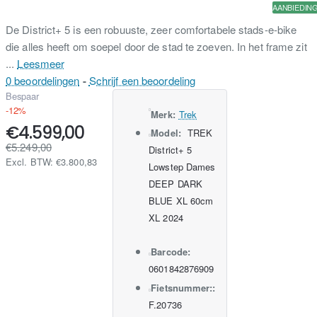
AANBIEDIN
De District+ 5 is een robuuste, zeer comfortabele stads-e-bike
die alles heeft om soepel door de stad te zoeven. In het frame zit
...
Leesmeer
0 beoordelingen
-
Schrijf een beoordeling
Bespaar
-12%
Merk:
Trek
€4.599,00
Model:
TREK
€5.249,00
District+ 5
Excl. BTW: €3.800,83
Lowstep Dames
DEEP DARK
BLUE XL 60cm
XL 2024
Barcode:
0601842876909
Fietsnummer::
F.20736