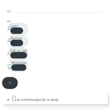
Login
Register
Call us now
WhatsApp
Je winkelwagentje is leeg!