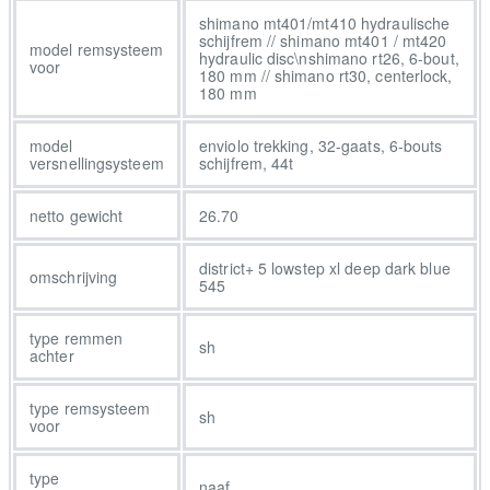
voorvork geeft extra comfort en met de dragers en verlichting
shimano mt401/mt410 hydraulische
schijfrem // shimano mt401 / mt420
ben je altijd klaar om direct op pad te gaan. - Dit is een robuuste
model remsysteem
hydraulic disc\nshimano rt26, 6-bout,
voor
e-bike die uitstekend geschikt is voor stadsverkeer en
180 mm // shimano rt30, centerlock,
180 mm
weekendtochten. Hij biedt extra comfort op onderdelen waar je er
het meeste voordeel van hebt, zoals een geveerde vork en
model
enviolo trekking, 32-gaats, 6-bouts
geveerde zadelpen. - Het smart systeem van Bosch geeft je
versnellingsysteem
schijfrem, 44t
krachtige ondersteuning en in combinatie met de eBike Flow app
kun je de fiets helemaal op jouw wensen afstemmen - Als je de
netto gewicht
26.70
Enviolo AUTOMATIQ eenmaal hebt ingesteld, hoef je er niet
meer naar om te kijken zodat je volop kunt genieten van je rit. -
district+ 5 lowstep xl deep dark blue
omschrijving
De Gates CDX-aandrijving is soepel, geruisloos, fraai en vergt
545
nauwelijks onderhoud. - Kies de accucapaciteit die past bij jouw
budget en het gewenste rijbereik voor optimaal rijplezier. Upgrade
type remmen
sh
achter
je pedalen om meer van je fiets te genieten De pedalen vormen
twee van de vijf contactpunten waar je je fiets aanraakt. Hoewel
type remsysteem
er op deze fiets al een paar zit, levert een upgrade je meer
sh
voor
controle en grip op waardoor je prettiger rijdt. Bekijk de pedalen-
gids en vind de beste pedalen voor jouw rijstijl. We raden platte
type
naaf