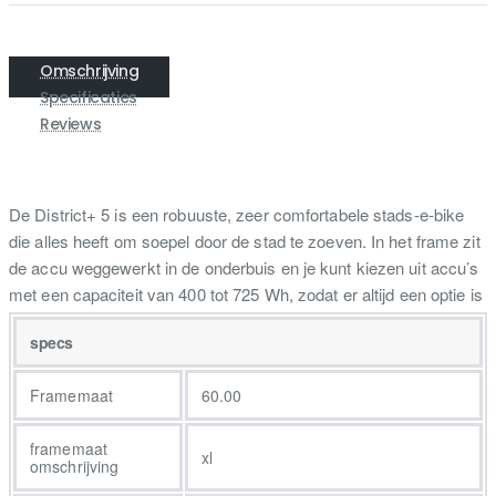
Omschrijving
Specificaties
Reviews
De District+ 5 is een robuuste, zeer comfortabele stads-e-bike
die alles heeft om soepel door de stad te zoeven. In het frame zit
de accu weggewerkt in de onderbuis en je kunt kiezen uit accu’s
met een capaciteit van 400 tot 725 Wh, zodat er altijd een optie is
die bij jouw woon-werkritten past. De Bosch smart systeem-
specs
aandrijving stuwt je vooruit en biedt slimme connectiviteit. Een
duurzame riemaandrijving vergt weinig onderhoud en de Enviolo
Framemaat
60.00
AUTOMATIQ-naaf neemt je het schakelen uit handen. Je vindt
het heerlijk om door de stad te fietsen en wilt een e-bike die alles
framemaat
aan kan wat je tegenkomt. Je wilt betrouwbaarheid voor je woon-
xl
omschrijving
werkritten en weekendtrips. Een motor met riemaandrijving