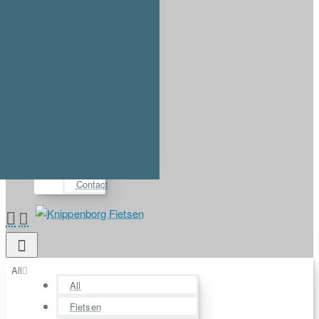
Account
Login
Register
⋯
FAQ
Demos
About us
Contact
All
All
Fietsen