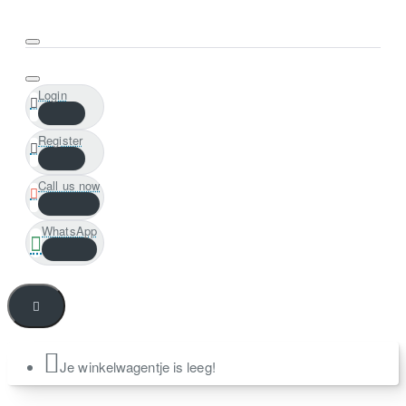
Login
Register
Call us now
WhatsApp
Je winkelwagentje is leeg!